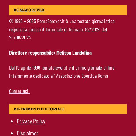
Mercato Roma, Gasperini promuove un
ROMAFOREVER
giovane: resterà in prima squadra dopo il
precampionato
©
1996 – 2025 RomaForever.it è una testata giornalistica
registrata presso il Tribunale di Roma n. 82/2024 del
Calciomercato Roma, il grande obiettivo parte
20/06/2024
dalla panchina: Farioli fa chiarezza sul futuro
Direttore responsabile: Melissa Landolina
Calciomercato Roma, cessione in Serie C:
Dal 19 aprile 1996 romaforever.it è il primo giornale online
operazione ai dettagli con diritto e
interamente dedicato all’ Associazione Sportiva Roma
controriscatto
Contattaci!
RIFERIMENTI EDITORIALI
Privacy Policy
Disclaimer