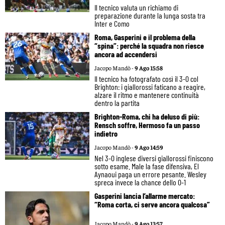
Il tecnico valuta un richiamo di
preparazione durante la lunga sosta tra
Inter e Como
Roma, Gasperini e il problema della
“spina”: perché la squadra non riesce
ancora ad accendersi
Jacopo Mandò -
9 Ago 15:58
Il tecnico ha fotografato così il 3-0 col
Brighton: i giallorossi faticano a reagire,
alzare il ritmo e mantenere continuità
dentro la partita
Brighton-Roma, chi ha deluso di più:
Rensch soffre, Hermoso fa un passo
indietro
Jacopo Mandò -
9 Ago 14:59
Nel 3-0 inglese diversi giallorossi finiscono
sotto esame. Male la fase difensiva, El
Aynaoui paga un errore pesante. Wesley
spreca invece la chance dello 0-1
Gasperini lancia l’allarme mercato:
“Roma corta, ci serve ancora qualcosa”
Jacopo Mandò -
9 Ago 13:57