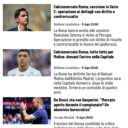
Calciomercato Roma, cessione in Serie
C: operazione ai dettagli con diritto e
controriscatto
Melissa Landolina -
9 Ago 21:00
La Roma lavora anche alle cessioni:
Radoslaw Zelezny è vicino al Perugia.
Operazione in prestito con diritto di riscatto
e controriscatto in favore dei giallorossi.
Calciomercato Roma, tutto fatto per
Molina: domani l’arrivo nella Capitale
Melissa Landolina -
9 Ago 20:45
La Roma ha definito l’arrivo di Nahuel
Molina dall’Atletico Madrid. L’argentino sarà
nella Capitale domani e, dopo le visite
mediche, firmerà un contratto di quattro
anni.
De Rossi sta con Gasperini: “Mercato
aperto durante il campionato? Un
abominio burocratico”
Jacopo Mandò -
9 Ago 20:01
Il tecnico del Genoa condivide la critica
dell’allenatore della Roma sulle date della