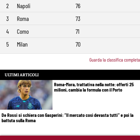
2
Napoli
76
3
Roma
73
4
Como
71
5
Milan
70
Guarda la classifica completa
ULTIMI ARTICOLI
Roma-Mora, trattativa nella notte: offerti 25
milioni, cambia la formula con il Porto
De Rossi si schiera con Gasperini: “Il mercato così devasta tutti“ e poi la
battuta sulla Roma