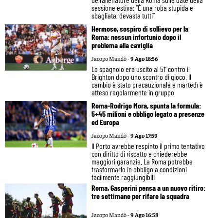
sessione estiva: “È una roba stupida e
sbagliata, devasta tutti”
Hermoso, sospiro di sollievo per la
Roma: nessun infortunio dopo il
problema alla caviglia
Jacopo Mandò -
9 Ago 18:56
Lo spagnolo era uscito al 51’ contro il
Brighton dopo uno scontro di gioco. Il
cambio è stato precauzionale e martedì è
atteso regolarmente in gruppo
Roma-Rodrigo Mora, spunta la formula:
5+45 milioni e obbligo legato a presenze
ed Europa
Jacopo Mandò -
9 Ago 17:59
Il Porto avrebbe respinto il primo tentativo
con diritto di riscatto e chiederebbe
maggiori garanzie. La Roma potrebbe
trasformarlo in obbligo a condizioni
facilmente raggiungibili
Roma, Gasperini pensa a un nuovo ritiro:
tre settimane per rifare la squadra
Jacopo Mandò -
9 Ago 16:58