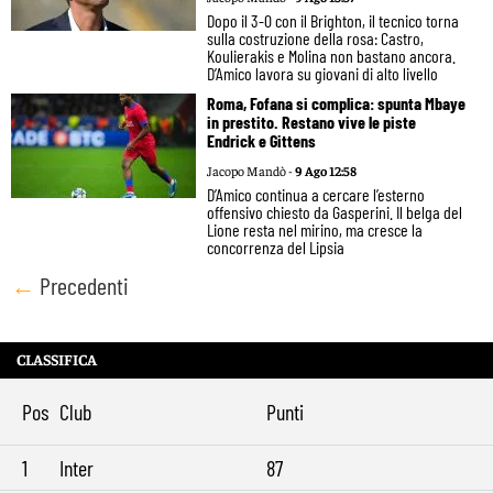
Dopo il 3-0 con il Brighton, il tecnico torna
sulla costruzione della rosa: Castro,
Koulierakis e Molina non bastano ancora.
D’Amico lavora su giovani di alto livello
Roma, Fofana si complica: spunta Mbaye
in prestito. Restano vive le piste
Endrick e Gittens
Jacopo Mandò -
9 Ago 12:58
D’Amico continua a cercare l’esterno
offensivo chiesto da Gasperini. Il belga del
Lione resta nel mirino, ma cresce la
concorrenza del Lipsia
Posts
←
Precedenti
navigation
CLASSIFICA
Pos
Club
Punti
1
Inter
87